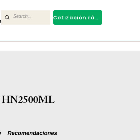
Cotización rápida
s
Contact Us
n HN2500ML
n
Recomendaciones