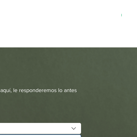
MN-3
 aquí, le responderemos lo antes