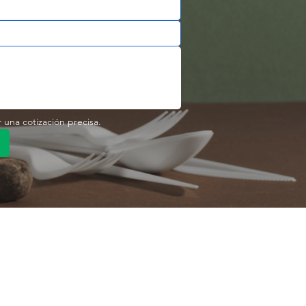
r una cotización precisa.
pido
Enlace rápido
Producto