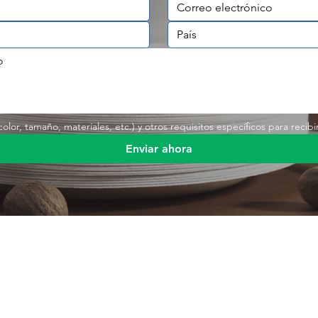
lor, tamaño, materiales, etc.) y otros requisitos específicos para recibi
Enviar ahora
Enlace rá
s
Producto
Envases de alimentos
Producto