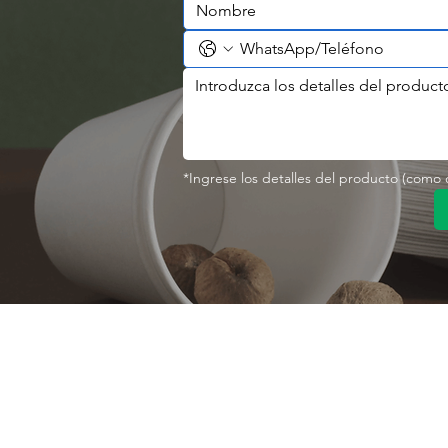
*Ingrese los detalles del producto (como co
Contáctenos
Sobre nosotro
Perfil de la empresa
Parque Industrial MANA
Calle Jingbei, Linan Hangzhou, China