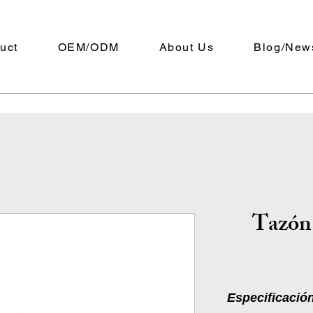
uct
OEM/ODM
About Us
Blog/New
Tazó
Especificació