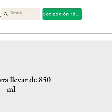
Cotización rápida
s
Contact Us
ra llevar de 850
ml