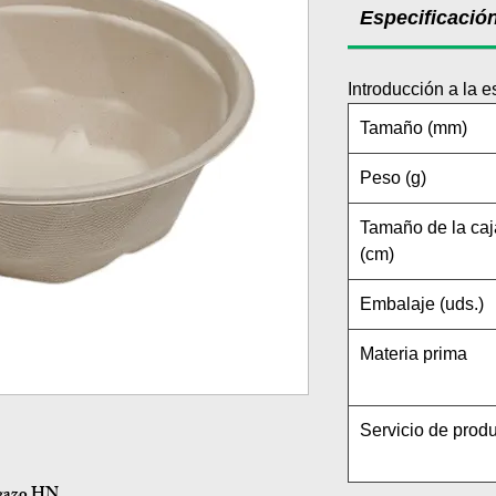
Especificació
Introducción a la e
Tamaño (mm)
Peso (g)
Tamaño de la caj
(cm)
Embalaje (uds.)
Materia prima
Servicio de prod
agazo HN