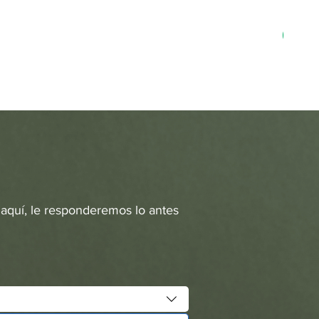
MN-3
 aquí, le responderemos lo antes