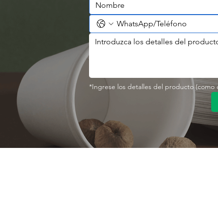
*Ingrese los detalles del producto (como co
Contáctenos
Sobre nosotro
Perfil de la empresa
Parque Industrial MANA
Calle Jingbei, Linan Hangzhou, China