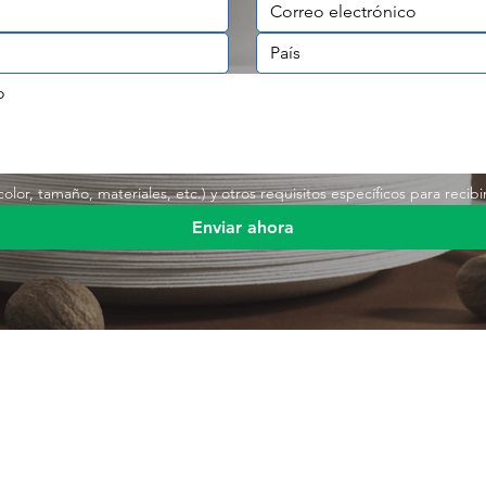
lor, tamaño, materiales, etc.) y otros requisitos específicos para recibi
Enviar ahora
Enlace rá
s
Producto
Envases de alimentos
Producto