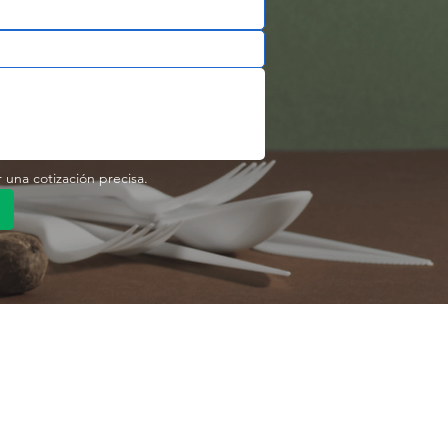
r una cotización precisa.
pido
Enlace rápido
Producto