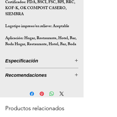
Certificados: FDA, BSCI, FSC, BPI, BRC,
KOF-K, OK COMPOST CASERO,
SIEMBRA
Logotipo impreso/en relieve: Aceptable
Aplicación: Hogar, Restaurante, Hotel, Bar,
Boda Hogar, Restaurante, Hotel, Bar, Boda
Especificación
Introducción a la especificación
Recomendaciones
Tamaño
Ø160*39
Listado de productos: Tazones
(mm)
desechables de caña de azúcar
Descripción:
Peso (g)
16
Ecológicos y desechables, nuestros
Productos relacionados
Tamaño de
49*23.5*33
tazones de caña de azúcar son la
la caja (cm)
opción perfecta para una experiencia