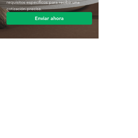
requisitos específicos para recibir una 
cotización precisa.
Enviar ahora
Contáctenos
Parque Industrial MANA
Calle Jingbei, Linan Hangzhou, China
+86 188 5890 2211
mark@mana-eco.com
Sobre nosotros
Perfil de la empresa
Fábrica