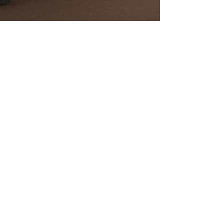
Contáctenos
Parque Industrial MANA
Calle Jingbei, Linan Hangzhou, China
+86 188 5890 2211
mark@mana-eco.com
Sobre nosotros
Perfil de la empresa
Fábrica
Certificado
Visión