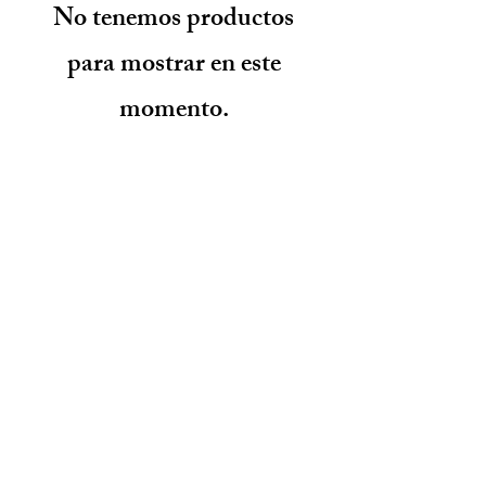
No tenemos productos
para mostrar en este
momento.
Contáctenos
Parque Industrial MANA
Calle Jingbei, Linan Hangzhou, China
+86 188 5890 2211
mark@mana-eco.com
Sobre nosotros