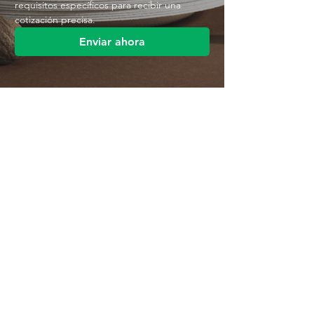
requisitos específicos para recibir una 
cotización precisa.
Enviar ahora
Contáctenos
Parque Industrial MANA
Calle Jingbei, Linan Hangzhou, China
+86 188 5890 2211
mark@mana-eco.com
Sobre nosotros
Perfil de la empresa
Fábrica