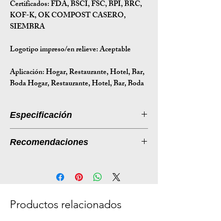
Certificados: FDA, BSCI, FSC, BPI, BRC,
KOF-K, OK COMPOST CASERO,
SIEMBRA
Logotipo impreso/en relieve: Aceptable
Aplicación: Hogar, Restaurante, Hotel, Bar,
Boda Hogar, Restaurante, Hotel, Bar, Boda
Especificación
Introducción a la especificación
Recomendaciones
Tamaño
Ø160*51
Listado de productos: Tazones
(mm)
desechables de caña de azúcar
Descripción:
Peso (g)
17
Ecológicos y desechables, nuestros
Productos relacionados
Tamaño de
49*24.5*33
tazones de caña de azúcar son la
la caja (cm)
opción perfecta para una experiencia