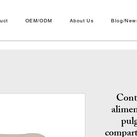
uct
OEM/ODM
About Us
Blog/New
Cont
alime
pul
compart