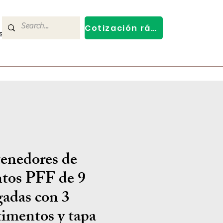
Cotización rápida
s
Contact Us
enedores de
ntos PFF de 9
gadas con 3
imentos y tapa