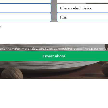
lor, tamaño, materiales, etc.) y otros requisitos específicos para recibi
Enviar ahora
Enlace rá
s
Producto
Envases de alimentos
Producto