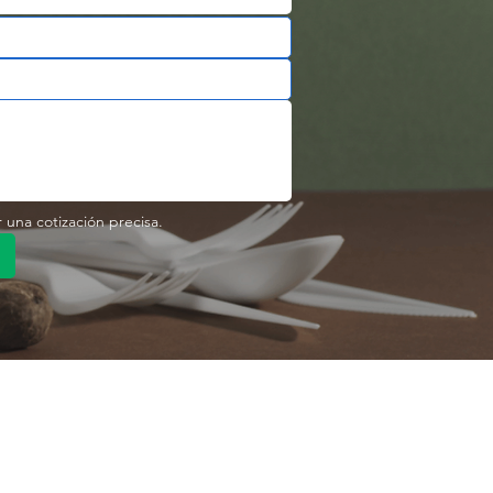
r una cotización precisa.
pido
Enlace rápido
Producto