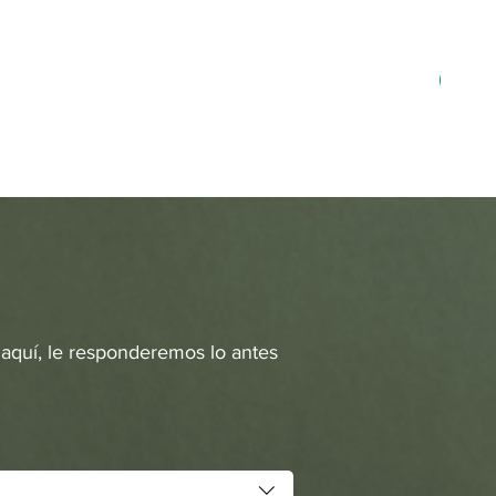
MN-3
 aquí, le responderemos lo antes