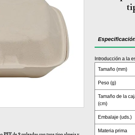
ti
Especificació
Introducción a la e
Tamaño (mm)
Peso (g)
Tamaño de la caj
(cm)
Embalaje (uds.)
Materia prima
 PFF de 9 pulgadas con tapa tipo almeja y