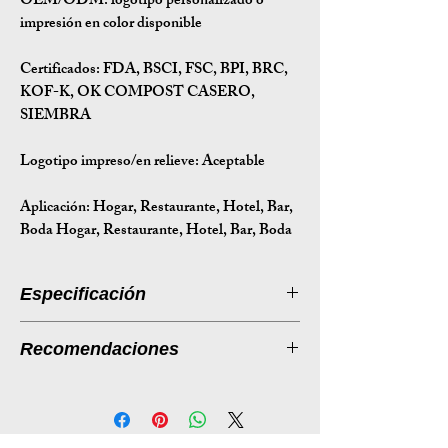
OEM/ODM:
logotipo personalizado o
impresión en color disponible
Certificados:
FDA, BSCI, FSC, BPI, BRC,
KOF-K, OK COMPOST CASERO,
SIEMBRA
Logotipo impreso/en relieve: Aceptable
Aplicación:
Hogar, Restaurante, Hotel, Bar,
Boda Hogar, Restaurante, Hotel, Bar, Boda
Especificación
Introducción a la especificación
Recomendaciones
Tamaño
228,6*166,3*44,5/75
Listado de productos: Caja de comida
(mm)
mm
ecológica PFF de 9″×6″ con tapa tipo
almeja y bolsa de bagazo
Peso (g)
33