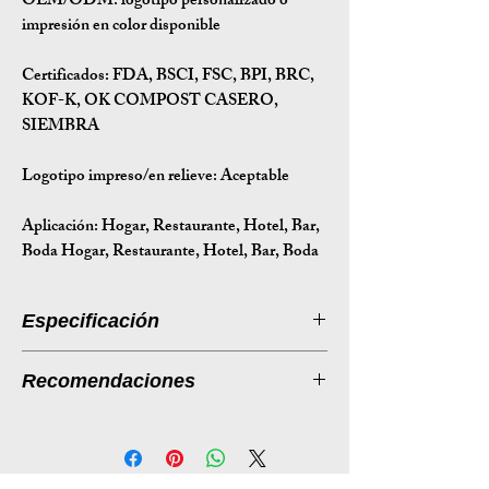
OEM/ODM:
logotipo personalizado o
impresión en color disponible
Certificados:
FDA, BSCI, FSC, BPI, BRC,
KOF-K, OK COMPOST CASERO,
SIEMBRA
Logotipo impreso/en relieve: Aceptable
Aplicación:
Hogar, Restaurante, Hotel, Bar,
Boda Hogar, Restaurante, Hotel, Bar, Boda
Especificación
Introducción a la especificación
Recomendaciones
Tamaño
228,6*228,6*46,2/75
Listado de productos: Cajas de comida
(mm)
para llevar Eco-FriendlyPFF de 9″ con
tapa tipo concha
Peso (g)
42