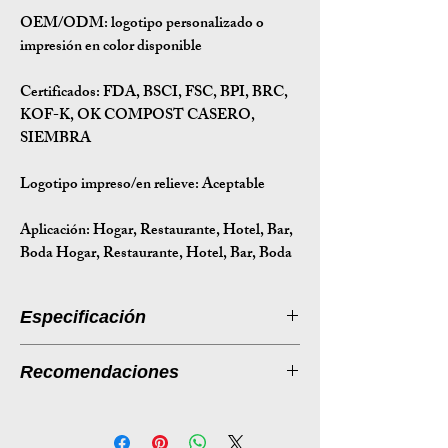
OEM/ODM:
logotipo personalizado o
impresión en color disponible
Certificados:
FDA, BSCI, FSC, BPI, BRC,
KOF-K, OK COMPOST CASERO,
SIEMBRA
Logotipo impreso/en relieve: Aceptable
Aplicación:
Hogar, Restaurante, Hotel, Bar,
Boda Hogar, Restaurante, Hotel, Bar, Boda
Especificación
Introducción a la especificación
Recomendaciones
Tamaño
167,8*167,8*15,5
Tapa de pulpa de bagazo DB280:
(mm)
Cierre ecológico para recipientes