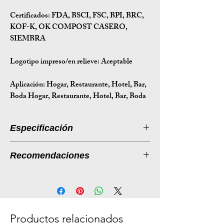
Certificados:
FDA, BSCI, FSC, BPI, BRC,
KOF-K, OK COMPOST CASERO,
SIEMBRA
Logotipo impreso/en relieve: Aceptable
Aplicación:
Hogar, Restaurante, Hotel, Bar,
Boda Hogar, Restaurante, Hotel, Bar, Boda
Especificación
Introducción a la especificación
Recomendaciones
Tamaño
232*189.5*41
Contenedor de alimentos de 1250 ml
(mm)
| Envases de comida espaciosos y
sostenibles
Peso (g)
29
El tamaño de las porciones es
Productos relacionados
Tamaño de
49*40*39
importante para los clientes. La