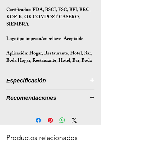
Certificados:
FDA, BSCI, FSC, BPI, BRC,
KOF-K, OK COMPOST CASERO,
SIEMBRA
Logotipo impreso/en relieve: Aceptable
Aplicación:
Hogar, Restaurante, Hotel, Bar,
Boda Hogar, Restaurante, Hotel, Bar, Boda
Especificación
Introducción a la especificación
Recomendaciones
Tamaño
229*199*16
Listado de productos: Tapas
(mm)
desechables de fibra de caña de
azúcar para cajas de comida para
Peso (g)
22
llevar
Productos relacionados
Tamaño de
47*42*24
Descripción: