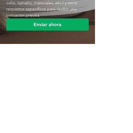
color, tamaño, materiales, etc.) y otros 
requisitos específicos para recibir una 
cotización precisa.
Enviar ahora
Contáctenos
Parque Industrial MANA
Calle Jingbei, Linan Hangzhou, China
+86 188 5890 2211
mark@mana-eco.com
Sobre nosotros
Perfil de la empresa