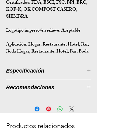
Certificados:
FDA, BSCI, FSC, BPI, BRC,
KOF-K, OK COMPOST CASERO,
SIEMBRA
Logotipo impreso/en relieve: Aceptable
Aplicación:
Hogar, Restaurante, Hotel, Bar,
Boda Hogar, Restaurante, Hotel, Bar, Boda
Especificación
Introducción a la especificación
Recomendaciones
Tamaño
236*137*12.5
Listado de productos: Tapas
(mm)
desechables de fibra de caña de
azúcar para cajas de comida para
Peso (g)
11
llevar (PP)
Productos relacionados
Tamaño de
72*50*26
Descripción:
la caja (cm)
Nuestras tapas desechables de fibra