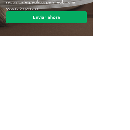
requisitos específicos para recibir una 
cotización precisa.
Enviar ahora
Contáctenos
Parque Industrial MANA
Calle Jingbei, Linan Hangzhou, China
+86 188 5890 2211
mark@mana-eco.com
Sobre nosotros
Perfil de la empresa
Fábrica