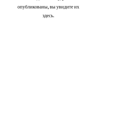
опубликованы, вы увидите их
здесь.
Contact With Us
MANA Industrial Park
Jingbei Street,Linan Hangzhou,China
+86 138 6747 1335
abel@mana-eco.com
About Us
Company profile
Factory