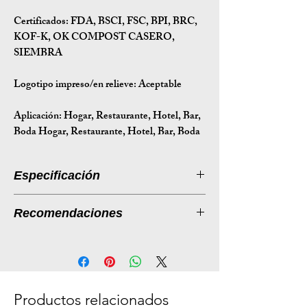
Certificados:
FDA, BSCI, FSC, BPI, BRC,
KOF-K, OK COMPOST CASERO,
SIEMBRA
Logotipo impreso/en relieve: Aceptable
Aplicación:
Hogar, Restaurante, Hotel, Bar,
Boda Hogar, Restaurante, Hotel, Bar, Boda
Especificación
Introducción a la especificación
Recomendaciones
Tamaño
230*176*14
Listado de productos: Cajas ecológicas
(mm)
para llevar hechas de fibra de caña de
azúcar
Peso (g)
21
Descripción:
Productos relacionados
Tamaño de
37*24*37
Presentamos nuestras cajas