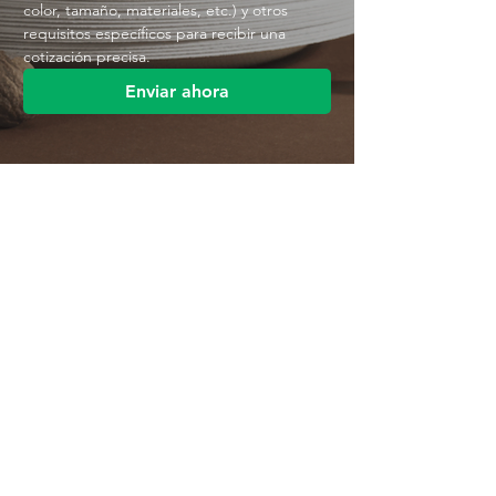
color, tamaño, materiales, etc.) y otros 
requisitos específicos para recibir una 
cotización precisa.
Enviar ahora
Contáctenos
Parque Industrial MANA
Calle Jingbei, Linan Hangzhou, China
+86 188 5890 2211
mark@mana-eco.com
Sobre nosotros
Perfil de la empresa