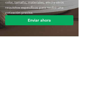
color, tamaño, materiales, etc.) y otros 
requisitos específicos para recibir una 
cotización precisa.
Enviar ahora
Contáctenos
Parque Industrial MANA
Calle Jingbei, Linan Hangzhou, China
+86 188 5890 2211
mark@mana-eco.com
Sobre nosotros
Perfil de la empresa