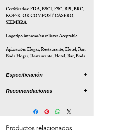
Certificados:
FDA, BSCI, FSC, BPI, BRC,
KOF-K, OK COMPOST CASERO,
SIEMBRA
Logotipo impreso/en relieve: Aceptable
Aplicación:
Hogar, Restaurante, Hotel, Bar,
Boda Hogar, Restaurante, Hotel, Bar, Boda
Especificación
Introducción a la especificación
Recomendaciones
Tamaño
282*220*37.5
Listado de productos: Cajas ecológicas
(mm)
para llevar hechas de fibra de caña de
azúcar
Peso (g)
38
Descripción:
Productos relacionados
Tamaño de
45*23*29
Presentamos nuestras cajas