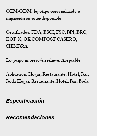
OEM/ODM:
logotipo personalizado o
impresión en color disponible
Certificados:
FDA, BSCI, FSC, BPI, BRC,
KOF-K, OK COMPOST CASERO,
SIEMBRA
Logotipo impreso/en relieve: Aceptable
Aplicación:
Hogar, Restaurante, Hotel, Bar,
Boda Hogar, Restaurante, Hotel, Bar, Boda
Especificación
Introducción a la especificación
Recomendaciones
Tamaño
188*130*30
Listado de productos: Tapa de PET
(mm)