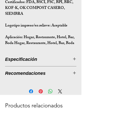
Certificados:
FDA, BSCI, FSC, BPI, BRC,
KOF-K, OK COMPOST CASERO,
SIEMBRA
Logotipo impreso/en relieve: Aceptable
Aplicación:
Hogar, Restaurante, Hotel, Bar,
Boda Hogar, Restaurante, Hotel, Bar, Boda
Especificación
Introducción a la especificación
Recomendaciones
Tamaño
220*200*45
Listado de productos: Portavasos
(mm)
desechables de fibra de caña de
azúcar
Peso (g)
42.5
Descripción:
Productos relacionados
Tamaño de
68*23*46.5
Nuestros portavasos desechables de
la caja (cm)
fibra de caña de azúcar están