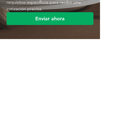
requisitos específicos para recibir una 
cotización precisa.
Enviar ahora
Contáctenos
Parque Industrial MANA
Calle Jingbei, Linan Hangzhou, China
+86 188 5890 2211
mark@mana-eco.com
Sobre nosotros
Perfil de la empresa
Fábrica