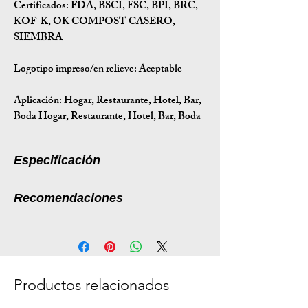
Certificados:
FDA, BSCI, FSC, BPI, BRC,
KOF-K, OK COMPOST CASERO,
SIEMBRA
Logotipo impreso/en relieve: Aceptable
Aplicación:
Hogar, Restaurante, Hotel, Bar,
Boda Hogar, Restaurante, Hotel, Bar, Boda
Especificación
Introducción a la especificación
Recomendaciones
Tamaño
218*112*41
Listado de productos: Portavasos
(mm)
desechables de fibra de caña de
azúcar
Peso (g)
18
Descripción:
Productos relacionados
Tamaño de
45*34*46
Nuestros portavasos desechables de
la caja (cm)
fibra de caña de azúcar están