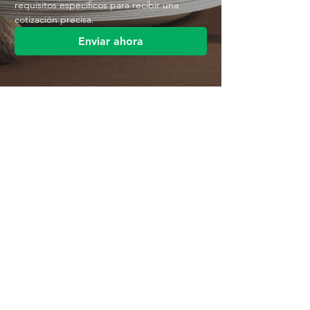
requisitos específicos para recibir una 
cotización precisa.
Enviar ahora
Contáctenos
Parque Industrial MANA
Calle Jingbei, Linan Hangzhou, China
+86 188 5890 2211
mark@mana-eco.com
Sobre nosotros
Perfil de la empresa
Fábrica