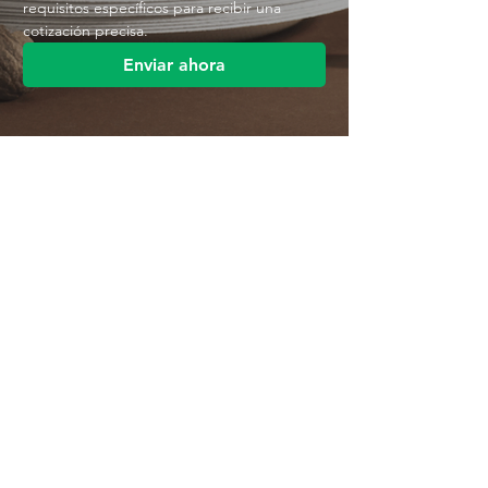
requisitos específicos para recibir una 
cotización precisa.
Enviar ahora
Contáctenos
Parque Industrial MANA
Calle Jingbei, Linan Hangzhou, China
+86 188 5890 2211
mark@mana-eco.com
Sobre nosotros
Perfil de la empresa
Fábrica