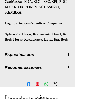
Certificados:
FDA, BSCI, FSC, BPI, BRC,
KOF-K, OK COMPOST CASERO,
SIEMBRA
Logotipo impreso/en relieve: Aceptable
Aplicación:
Hogar, Restaurante, Hotel, Bar,
Boda Hogar, Restaurante, Hotel, Bar, Boda
Especificación
Introducción a la especificación
Recomendaciones
Tamaño
Ø69,5*7,5
Listado de productos: Tapas
(mm)
desechables de fibra de caña de
azúcar para salsa (PET)
Peso (g)
1.5
Descripción:
Productos relacionados
Tamaño de
36*32,5*29
Nuestras tapas desechables de fibra
la caja (cm)
de caña de azúcar para vasos de