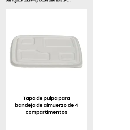
our square takeaway boxes and multi-
compartment containers. Made from sustainable
sugarcane bagasse pulp (with clear PET options
for visibility), these biodegradable lids feature a
tight snap-fit seal, vented or flat designs, and
reliable closure for hot or cold meals, salads, rice,
noodles, and combos.
Tapa de pulpa para
bandeja de almuerzo de 4
compartimentos