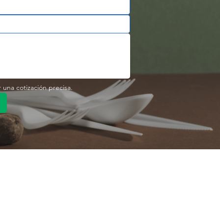
r una cotización precisa.
pido
Enlace rápido
Producto