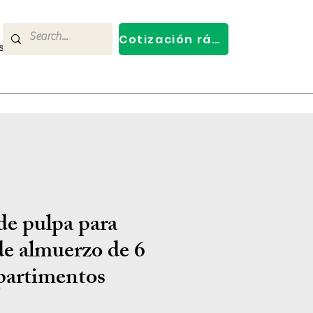
Cotización rápida
s
Contact Us
de pulpa para
de almuerzo de 6
artimentos