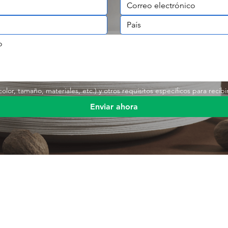
lor, tamaño, materiales, etc.) y otros requisitos específicos para recibi
Enviar ahora
Enlace rá
s
Producto
Envases de alimentos
Producto