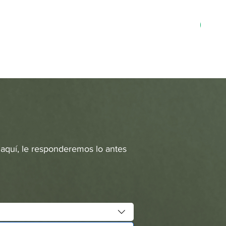
MN-3
 aquí, le responderemos lo antes