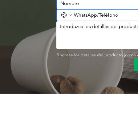
*Ingrese los detalles del producto (como co
Contáctenos
Sobre nosotro
Perfil de la empresa
Parque Industrial MANA
Calle Jingbei, Linan Hangzhou, China