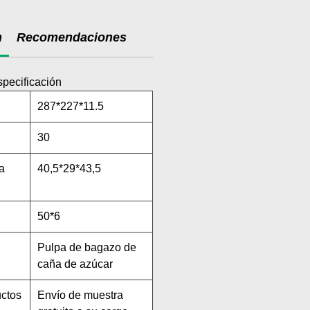
n
Recomendaciones
specificación
287*227*11.5
30
a
40,5*29*43,5
50*6
Pulpa de bagazo de
caña de azúcar
uctos
Envío de muestra