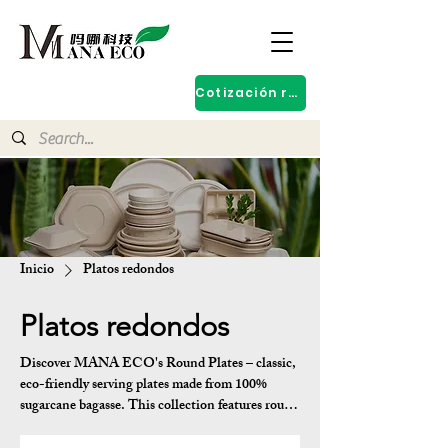
Cotización rápida
Inicio
Platos redondos
Platos redondos
Discover MANA ECO's Round Plates – classic,
eco-friendly serving plates made from 100%
sugarcane bagasse. This collection features round
designs in popular sizes (6 inch to 9 inch+), with