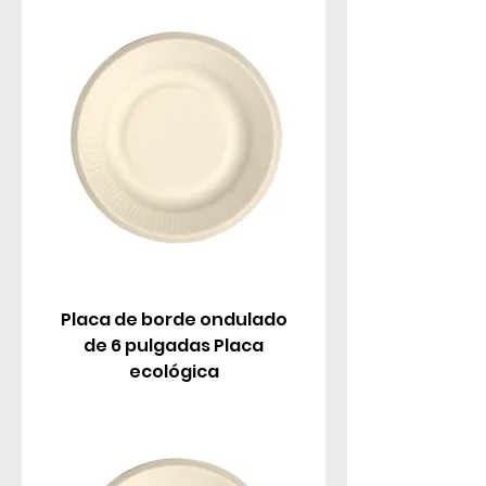
ripple edge options for better grip and premium
feel, perfect for appetizers, mains, desserts, pizza
slices, buffets, and everyday meals.
Placa de borde ondulado
de 6 pulgadas Placa
ecológica