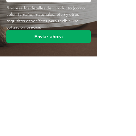
*Ingrese los detalles del producto (como 
color, tamaño, materiales, etc.) y otros 
requisitos específicos para recibir una 
cotización precisa.
Enviar ahora
Contáctenos
Parque Industrial MANA
Calle Jingbei, Linan Hangzhou, China
+86 188 5890 2211
mark@mana-eco.com
Sobre nosotros