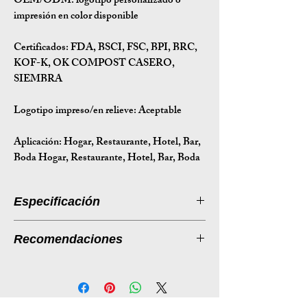
OEM/ODM:
logotipo personalizado o
impresión en color disponible
Certificados:
FDA, BSCI, FSC, BPI, BRC,
KOF-K, OK COMPOST CASERO,
SIEMBRA
Logotipo impreso/en relieve: Aceptable
Aplicación:
Hogar, Restaurante, Hotel, Bar,
Boda Hogar, Restaurante, Hotel, Bar, Boda
Especificación
Introducción a la especificación
Recomendaciones
Tamaño
Ø230*22
Listado de productos:
Plato grande de
(mm)
papel
de bagazo de 9 pulgadas
Descripción: El "Plato Grande de 9" de
Peso (g)
16