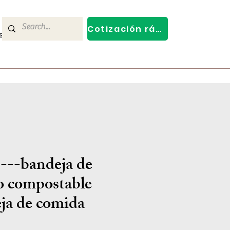
Cotización rápida
s
Contact Us
--bandeja de
io compostable
ja de comida