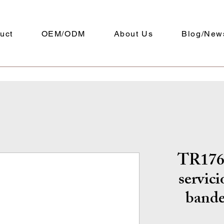
uct
OEM/ODM
About Us
Blog/New
TR176-
servic
bande