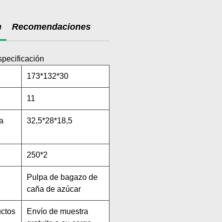
n
Recomendaciones
specificación
173*132*30
11
a
32,5*28*18,5
250*2
Pulpa de bagazo de
caña de azúcar
uctos
Envío de muestra