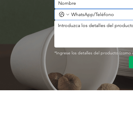
*Ingrese los detalles del producto (como co
Contáctenos
Sobre nosotro
Perfil de la empresa
Parque Industrial MANA
Calle Jingbei, Linan Hangzhou, China