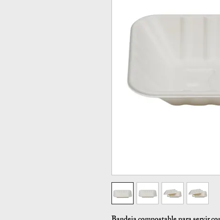
Bandeja compostable para servir 