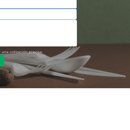
r una cotización precisa.
pido
Enlace rápido
Producto