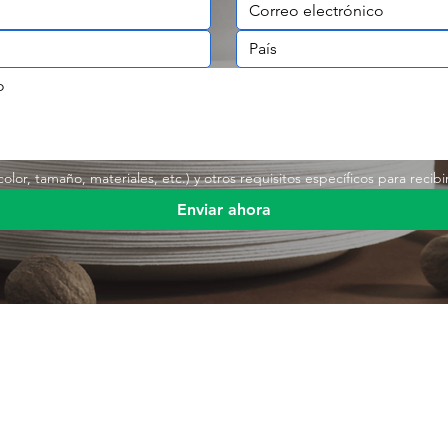
lor, tamaño, materiales, etc.) y otros requisitos específicos para recibi
Enviar ahora
Enlace rá
s
Producto
Envases de alimentos
Producto