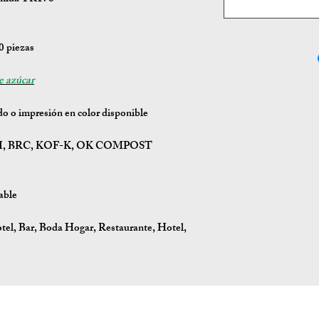
 piezas
e azúcar
o o impresión en color disponible
PI, BRC, KOF-K, OK COMPOST
able
el, Bar, Boda Hogar, Restaurante, Hotel,