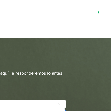
MN-3
 aquí, le responderemos lo antes