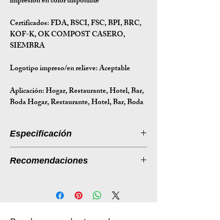
impresión en color disponible
Certificados:
FDA, BSCI, FSC, BPI, BRC,
KOF-K, OK COMPOST CASERO,
SIEMBRA
Logotipo impreso/en relieve: Aceptable
Aplicación:
Hogar, Restaurante, Hotel, Bar,
Boda Hogar, Restaurante, Hotel, Bar, Boda
Especificación
Introducción a la especificación
Recomendaciones
Tamaño
6*200 mm
Pajitas biodegradables MANA ECO: tu
(mm)
(personalizado)
solución ecológica para bebidas
Las pajitas de plástico de un solo uso
Peso (g)
0.8
son una amenaza ambiental creciente,