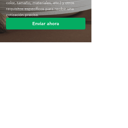
color, tamaño, materiales, etc.) y otros 
requisitos específicos para recibir una 
cotización precisa.
Enviar ahora
Contáctenos
Parque Industrial MANA
Calle Jingbei, Linan Hangzhou, China
+86 188 5890 2211
mark@mana-eco.com
Sobre nosotros
Perfil de la empresa