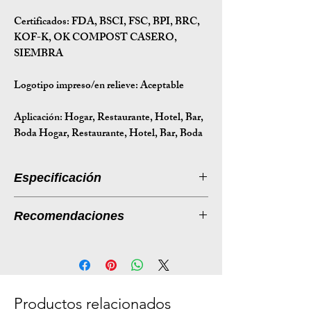
Certificados:
FDA, BSCI, FSC, BPI, BRC,
KOF-K, OK COMPOST CASERO,
SIEMBRA
Logotipo impreso/en relieve: Aceptable
Aplicación:
Hogar, Restaurante, Hotel, Bar,
Boda Hogar, Restaurante, Hotel, Bar, Boda
Especificación
Introducción a la especificación
Recomendaciones
Tamaño
∅187*63.8
Listado de productos: Tazones
(mm)
desechables de caña de azúcar
Descripción:
Peso (g)
20
Ecológicos y desechables, nuestros
Productos relacionados
Tamaño de
38,5*35*38
tazones de caña de azúcar son la