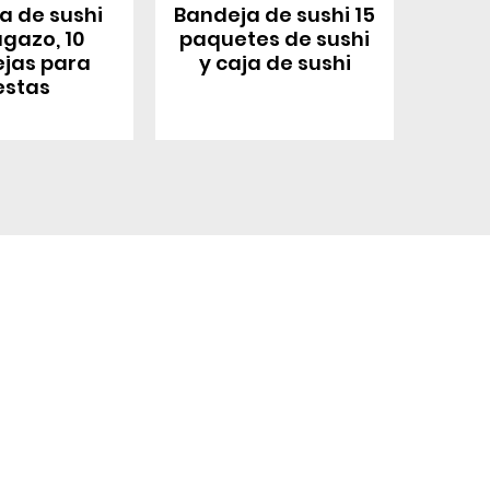
a de sushi
Bandeja de sushi 15
gazo, 10
paquetes de sushi
jas para
y caja de sushi
estas
pido
Enlace rápido
Producto
e equipos
Fabricante de equipos
originales
ante de
(OEM)/fabricante de
nales
diseños originales