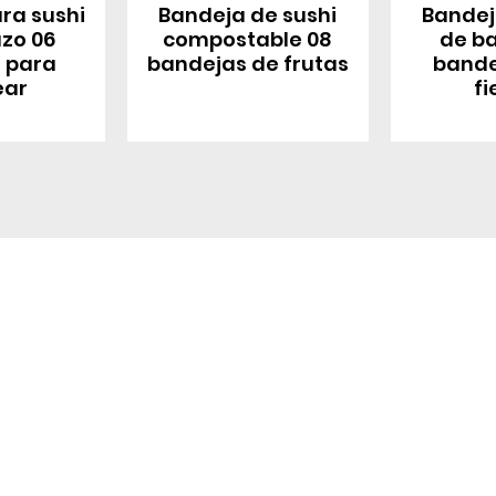
ra sushi
Bandeja de sushi
Bandej
zo 06
compostable 08
de ba
 para
bandejas de frutas
bande
ear
fi
Enlace rá
s
Producto
Envases de alimentos
Producto
Pajitas para beber
Fabricante d
originales
Embalaje industrial
(OEM)/fabric
diseños origi