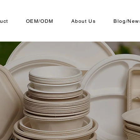
uct
OEM/ODM
About Us
Blog/New