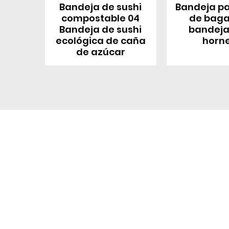
Bandeja de sushi
Bandeja pa
compostable 04
de baga
Bandeja de sushi
bandeja
ecológica de caña
horn
de azúcar
Contáctenos
Sobre nosotro
Perfil de la empresa
Parque Industrial MANA
Calle Jingbei, Linan Hangzhou, China
Fábrica
+86 188 5890 2211
Certificado
mark@mana-eco.com