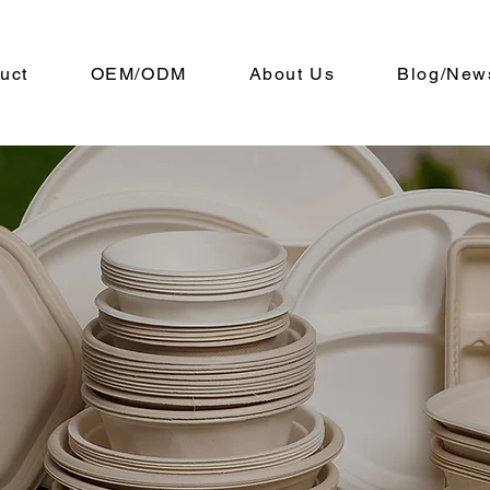
uct
OEM/ODM
About Us
Blog/New