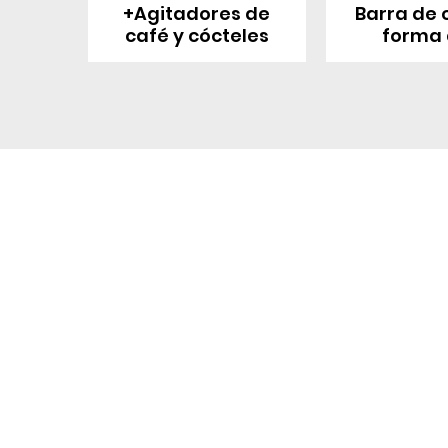
+Agitadores de
Barra de 
café y cócteles
forma 
Contáctenos
Sobre nosotro
Perfil de la empresa
Parque Industrial MANA
Calle Jingbei, Linan Hangzhou, China
Fábrica
+86 188 5890 2211
Certificado
mark@mana-eco.com
Visión