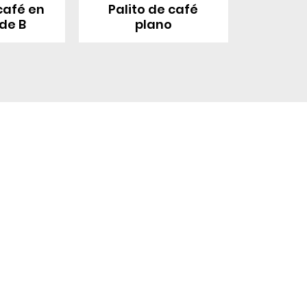
café en
Palito de café
de B
plano
Enlace rá
s
Producto
Envases de alimentos
Producto
Pajitas para beber
Fabricante d
originales
Embalaje industrial
(OEM)/fabric
diseños origi
Equipos de embalaje
(ODM)