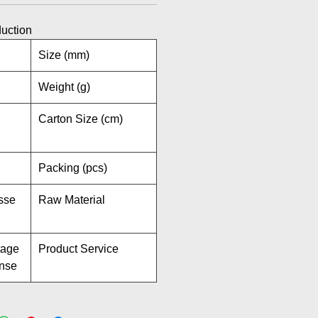
duction
Size (mm)
Weight (g)
Carton Size (cm)
Packing (pcs)
sse
Raw Material
tage
Product Service
ense