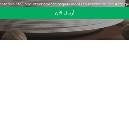
,materials etc,) and other specifc requirements to receive an accurate q
أرسل الآن
رابط سريع
منتج
منتج
تغليف المواد الغذائية
مصاصات الشرب
معدات الأصلية/
تصميم الشخصي
التعبئة والتغليف الصناعية
معلومات عنا
معدات التعبئة والتغليف
اتصل بنا