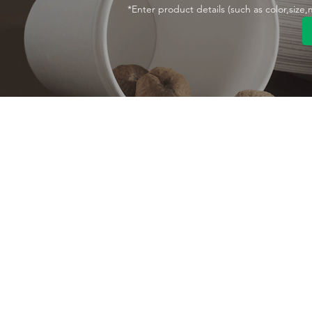
*Enter product details (such as color,size
معلومات عنا
تواصل معنا
نبذة عن الشركة
MANA Industrial Park
Jingbei Street,Linan
مصنع
Hangzhou,China
شهادة
+86 138 6747 1335
رؤية
abel@mana-eco.com