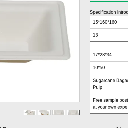
Specification Intro
160*160*15
13
34*28*17
50*10
Sugarcane Baga
Pulp
Free sample pos
at your own exp
ates