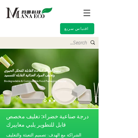
اقتباس سريع
مصنع أدوات المائدة القابلة للتحلل الحيوي
وتغليف المواد الغذائية القابلة للتسميد
Biodegradable & Compostable Food Packaging Supplier
درجة صناعية خضراء: تغليف مخصص
قابل للتطوير يلبي معاييرك
الشراكة مع الهدف: تصميم التعبئة والتغليف