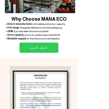
Why Choose MANA ECO
• Direct manufacturer
with stable production capacity
• Full range
of bagasse tableware and food packaging
• OEM
& private label solutions available
• Strict quality
control for global export standards
• Reliable supply
for distributors and wholesalers
اعرف المزيد