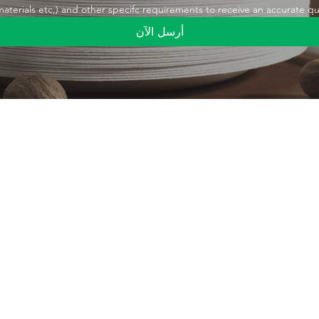
,materials etc,) and other specifc requirements to receive an accurate q
أرسل الآن
رابط سريع
منتج
منتج
تغليف المواد الغذائية
مصاصات الشرب
معدات الأصلية/
تصميم الشخصي
التعبئة والتغليف الصناعية
معلومات عنا
معدات التعبئة والتغليف
اتصل بنا