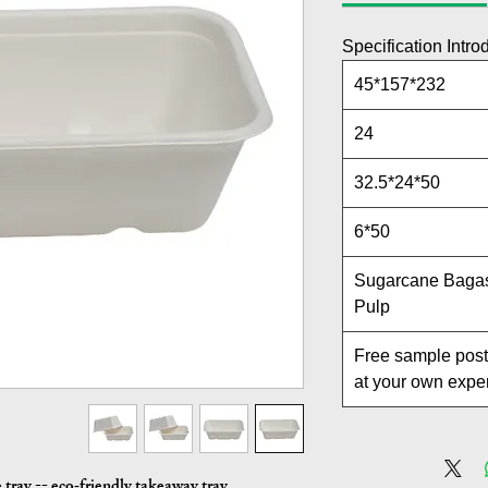
Specification Intro
232*157*45
24
50*24*32.5
50*6
Sugarcane Baga
Pulp
Free sample pos
at your own exp
tray -- eco‑friendly takeaway tray