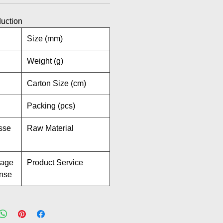
duction
Size (mm)
Weight (g)
Carton Size (cm)
Packing (pcs)
sse
Raw Material
tage
Product Service
ense