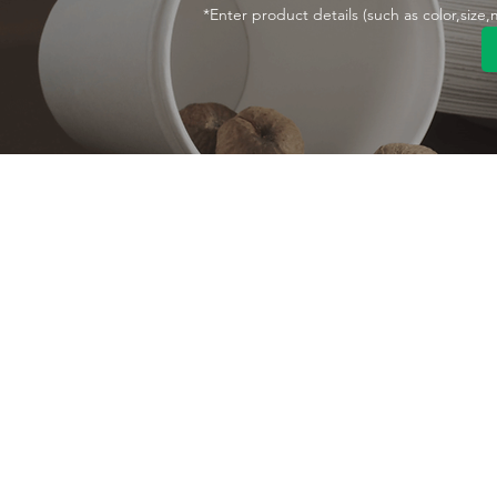
*Enter product details (such as color,size
معلومات عنا
تواصل معنا
نبذة عن الشركة
MANA Industrial Park
Jingbei Street,Linan
مصنع
Hangzhou,China
شهادة
+86 138 6747 1335
رؤية
abel@mana-eco.com